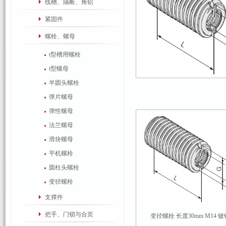
线槽、隔断、角铝
紧固件
螺栓、螺母
t型槽用螺栓
t型螺母
半圆头螺栓
弹片螺母
弹性螺母
法兰螺母
滑块螺母
平机螺栓
圆柱头螺栓
变径螺栓
支撑件
把手、门锁与合页
变径螺栓 长度30mm M14 镀镍