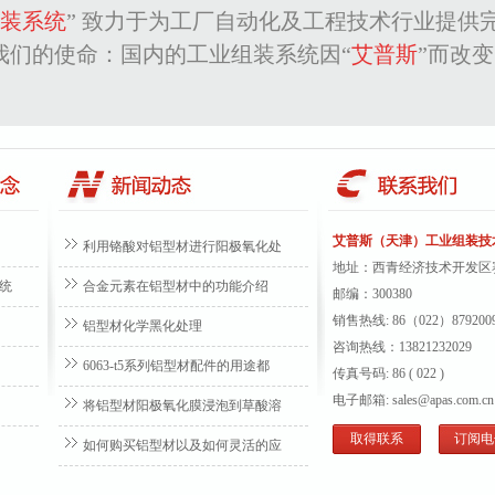
组装系统
” 致力于为工厂自动化及工程技术行业提供
我们的使命：国内的工业组装系统因“
艾普斯
”而改
艾普斯（天津）工业组装技
利用铬酸对铝型材进行阳极氧化处
地址：
西青经济技术开发区赛
统
合金元素在铝型材中的功能介绍
邮编：300380
销售热线: 86（022）879200
铝型材化学黑化处理
咨询热线
：13821232029
6063-t5系列铝型材配件的用途都
传真号码: 86 ( 022 )
电子邮箱: sales@apas.com.cn
将铝型材阳极氧化膜浸泡到草酸溶
取得联系
订阅电
如何购买铝型材以及如何灵活的应