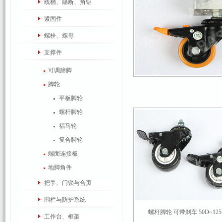
线槽、隔断、角铝
紧固件
螺栓、螺母
支撑件
可调蹄脚
脚轮
平板脚轮
螺杆脚轮
福马轮
复合脚轮
端面连接板
地脚角件
把手、门锁与合页
围栏与防护系统
螺杆脚轮 可带刹车 50D~125D
工作台、框架